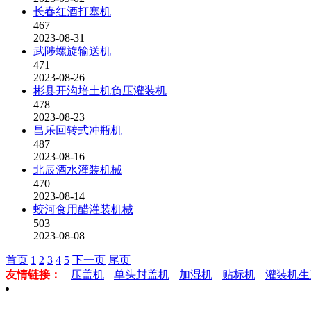
长春红酒打塞机
467
2023-08-31
武陟螺旋输送机
471
2023-08-26
彬县开沟培土机负压灌装机
478
2023-08-23
昌乐回转式冲瓶机
487
2023-08-16
北辰酒水灌装机械
470
2023-08-14
蛟河食用醋灌装机械
503
2023-08-08
首页
1
2
3
4
5
下一页
尾页
友情链接：
压盖机
单头封盖机
加湿机
贴标机
灌装机生