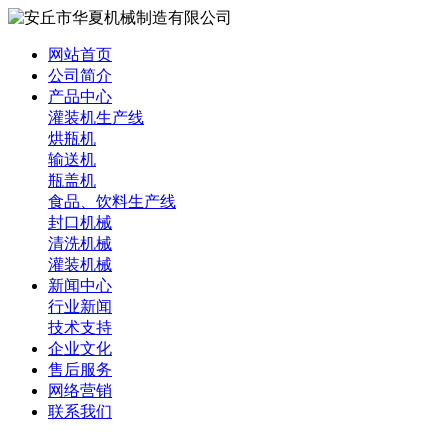
网站首页
公司简介
产品中心
灌装机生产线
烘瓶机
输送机
瓶盖机
食品、饮料生产线
封口机械
清洗机械
灌装机械
新闻中心
行业新闻
技术支持
企业文化
售后服务
网络营销
联系我们