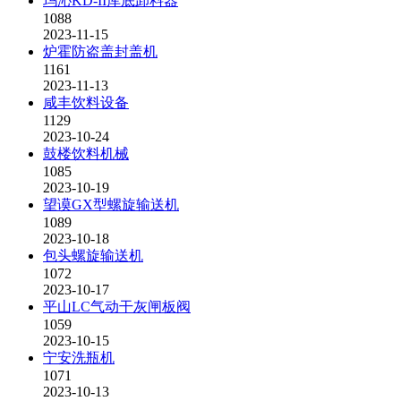
玛沁KD-II库底卸料器
1088
2023-11-15
炉霍防盗盖封盖机
1161
2023-11-13
咸丰饮料设备
1129
2023-10-24
鼓楼饮料机械
1085
2023-10-19
望谟GX型螺旋输送机
1089
2023-10-18
包头螺旋输送机
1072
2023-10-17
平山LC气动干灰闸板阀
1059
2023-10-15
宁安洗瓶机
1071
2023-10-13