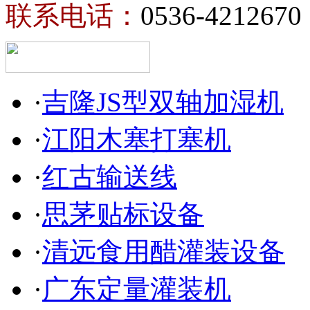
联系电话：
0536-4212670
·
吉隆JS型双轴加湿机
·
江阳木塞打塞机
·
红古输送线
·
思茅贴标设备
·
清远食用醋灌装设备
·
广东定量灌装机